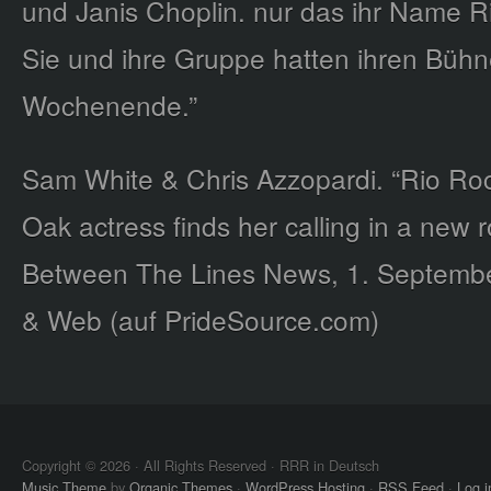
und Janis Choplin. nur das ihr Name Ri
Sie und ihre Gruppe hatten ihren Bühnen
Wochenende.”
Sam White & Chris Azzopardi. “Rio Ro
Oak actress finds her calling in a new r
Between The Lines News, 1. September
& Web (auf PrideSource.com)
Copyright © 2026 · All Rights Reserved · RRR in Deutsch
Music Theme
by
Organic Themes
·
WordPress Hosting
·
RSS Feed
·
Log i